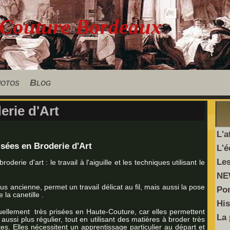
 Couture Bordeaux
hotos
Blog
rie d'Art
L'a
isées en Broderie d'Art
L'é
Les
erie d'art : le travail à l'aiguille et les techniques utilisant le
NE
plus ancienne, permet un travail délicat au fil, mais aussi la pose
Por
la canetille .
His
ellement très prisées en Haute-Couture, car elles permettent
La 
s aussi plus régulier, tout en utilisant des matières à broder très
lettes. Elles nécessitent un apprentissage particulier au départ et