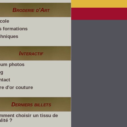
Broderie d'Art
cole
s formations
chniques
Interactif
bum photos
og
ntact
re d'or couture
Derniers billets
ment choisir un tissu de
lité ?