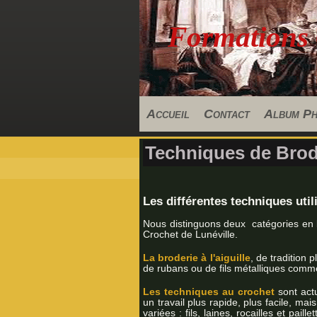
Formations
Accueil
Contact
Album P
Techniques de Brode
Les différentes techniques util
Nous distinguons deux catégories en brod
Crochet de Lunéville.
La broderie à l'aiguille
, de tradition 
de rubans ou de fils métalliques comme 
Les
techniques au crochet
sont actu
un travail plus rapide, plus facile, mai
variées : fils, laines, rocailles et pail