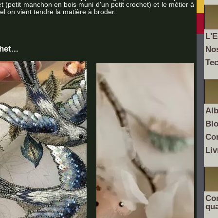
t (petit manchon en bois muni d'un petit crochet) et le métier à
el on vient tendre la matière à broder.
L'E
het...
No
Te
Al
Bl
Co
Liv
Com
qua