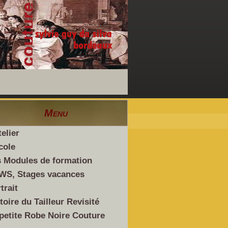
Menu
telier
cole
 Modules de formation
WS, Stages vacances
trait
toire du Tailleur Revisité
petite Robe Noire Couture