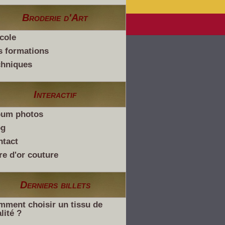
Broderie d'Art
cole
s formations
chniques
Interactif
bum photos
og
ntact
re d'or couture
Derniers billets
ment choisir un tissu de
lité ?