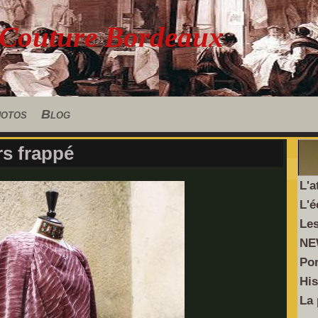
 Couture Bordeaux
hotos
Blog
rs frappé
L'a
L'é
Les
NE
Por
His
La 