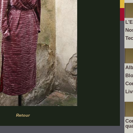
L'E
No
Te
Al
Bl
Co
Liv
Retour
Com
qua