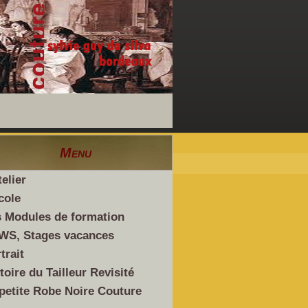
Menu
telier
cole
 Modules de formation
WS, Stages vacances
trait
toire du Tailleur Revisité
petite Robe Noire Couture